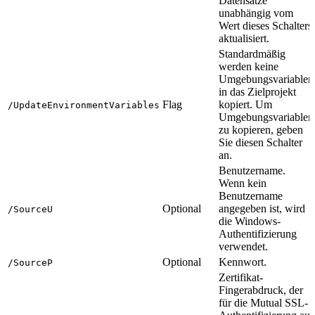
Datensätze
unabhängig vom
Wert dieses Schalters
aktualisiert.
Standardmäßig
werden keine
Umgebungsvariablen
in das Zielprojekt
Flag
kopiert. Um
/UpdateEnvironmentVariables
Umgebungsvariablen
zu kopieren, geben
Sie diesen Schalter
an.
Benutzername.
Wenn kein
Benutzername
Optional
angegeben ist, wird
/SourceU
die Windows-
Authentifizierung
verwendet.
Optional
Kennwort.
/SourceP
Zertifikat-
Fingerabdruck, der
für die Mutual SSL-