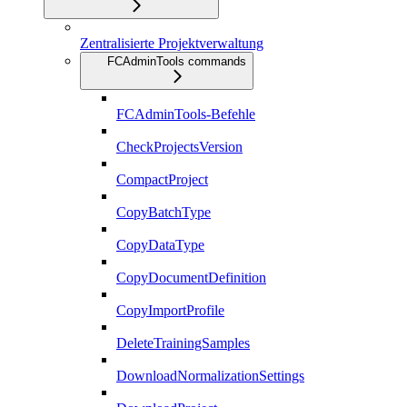
Zentralisierte Projektverwaltung
FCAdminTools commands
FCAdminTools-Befehle
CheckProjectsVersion
CompactProject
CopyBatchType
CopyDataType
CopyDocumentDefinition
CopyImportProfile
DeleteTrainingSamples
DownloadNormalizationSettings