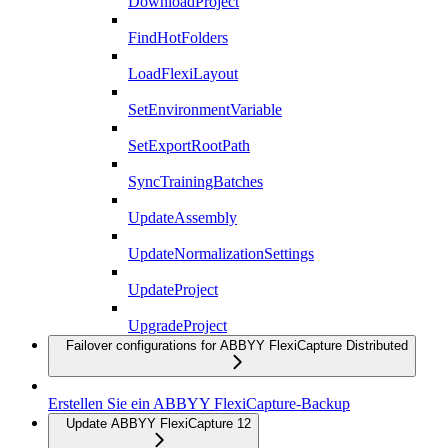
DownloadProject
FindHotFolders
LoadFlexiLayout
SetEnvironmentVariable
SetExportRootPath
SyncTrainingBatches
UpdateAssembly
UpdateNormalizationSettings
UpdateProject
UpgradeProject
Failover configurations for ABBYY FlexiCapture Distributed
Erstellen Sie ein ABBYY FlexiCapture-Backup
Update ABBYY FlexiCapture 12