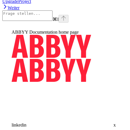
UpgradeProject
Weiter
⌘
I
ABBYY Documentation
home page
linkedin
x