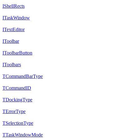
IShellRects
ITaskWindow
ITextEditor
IToolbar
IToolbarButton
IToolbars
TCommandBarType
TCommandID
TDockingType
TErrorType
TSelectionType
TTaskWindowMode