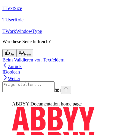
TTextSize
TUserRole
TWorkWindowType
War diese Seite hilfreich?
Ja
Nein
Beim Validieren von Textfeldern
Zurück
IBoolean
Weiter
⌘
I
ABBYY Documentation
home page