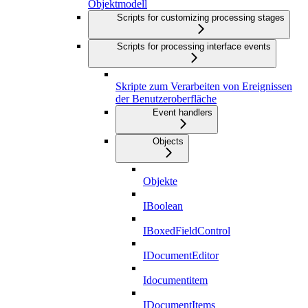
Objektmodell
Scripts for customizing processing stages
Scripts for processing interface events
Skripte zum Verarbeiten von Ereignissen
der Benutzeroberfläche
Event handlers
Objects
Objekte
IBoolean
IBoxedFieldControl
IDocumentEditor
Idocumentitem
IDocumentItems