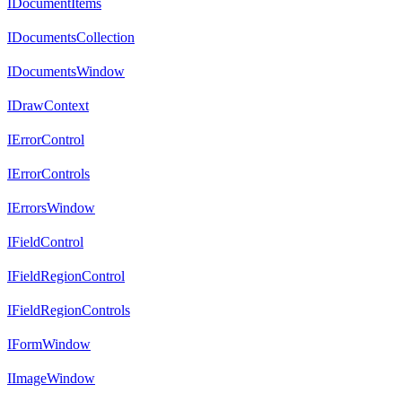
IDocumentItems
IDocumentsCollection
IDocumentsWindow
IDrawContext
IErrorControl
IErrorControls
IErrorsWindow
IFieldControl
IFieldRegionControl
IFieldRegionControls
IFormWindow
IImageWindow