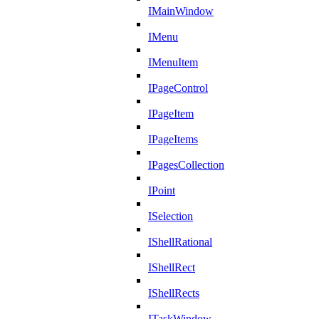
IMainWindow
IMenu
IMenuItem
IPageControl
IPageItem
IPageItems
IPagesCollection
IPoint
ISelection
IShellRational
IShellRect
IShellRects
ITaskWindow