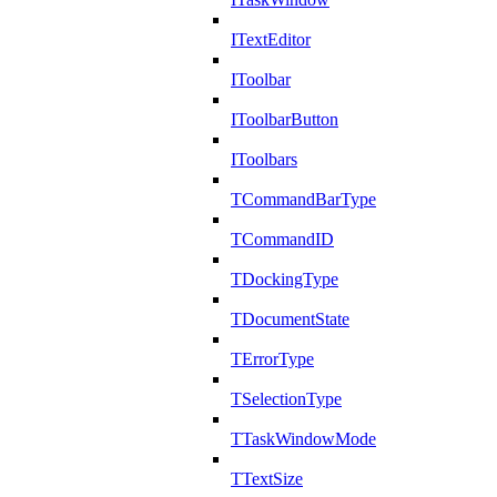
ITextEditor
IToolbar
IToolbarButton
IToolbars
TCommandBarType
TCommandID
TDockingType
TDocumentState
TErrorType
TSelectionType
TTaskWindowMode
TTextSize