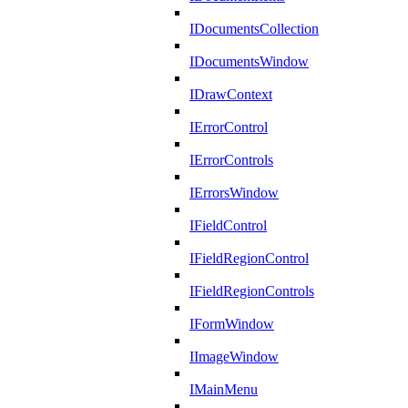
IDocumentsCollection
IDocumentsWindow
IDrawContext
IErrorControl
IErrorControls
IErrorsWindow
IFieldControl
IFieldRegionControl
IFieldRegionControls
IFormWindow
IImageWindow
IMainMenu