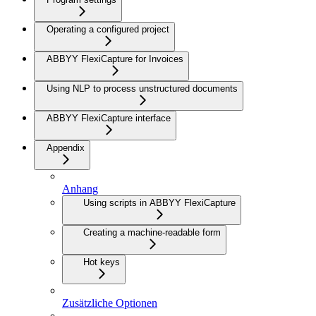
Operating a configured project
ABBYY FlexiCapture for Invoices
Using NLP to process unstructured documents
ABBYY FlexiCapture interface
Appendix
Anhang
Using scripts in ABBYY FlexiCapture
Creating a machine-readable form
Hot keys
Zusätzliche Optionen