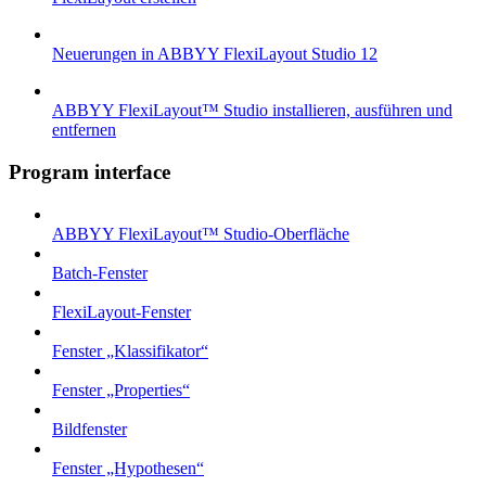
Neuerungen in ABBYY FlexiLayout Studio 12
ABBYY FlexiLayout™ Studio installieren, ausführen und
entfernen
Program interface
ABBYY FlexiLayout™ Studio-Oberfläche
Batch-Fenster
FlexiLayout-Fenster
Fenster „Klassifikator“
Fenster „Properties“
Bildfenster
Fenster „Hypothesen“