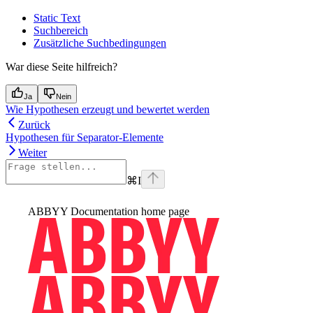
Static Text
Suchbereich
Zusätzliche Suchbedingungen
War diese Seite hilfreich?
Ja
Nein
Wie Hypothesen erzeugt und bewertet werden
Zurück
Hypothesen für Separator-Elemente
Weiter
⌘
I
ABBYY Documentation
home page