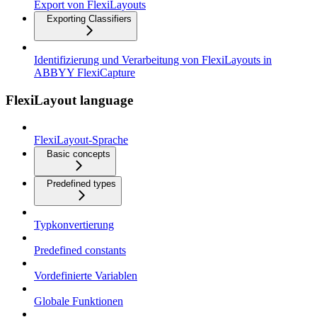
Export von FlexiLayouts
Exporting Classifiers
Identifizierung und Verarbeitung von FlexiLayouts in
ABBYY FlexiCapture
FlexiLayout language
FlexiLayout-Sprache
Basic concepts
Predefined types
Typkonvertierung
Predefined constants
Vordefinierte Variablen
Globale Funktionen