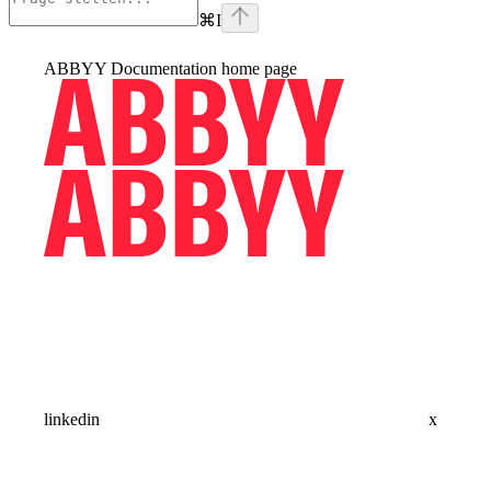
⌘
I
ABBYY Documentation
home page
linkedin
x