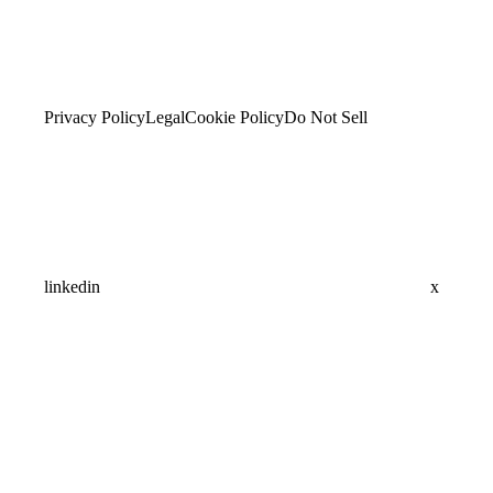
Privacy Policy
Legal
Cookie Policy
Do Not Sell
linkedin
x