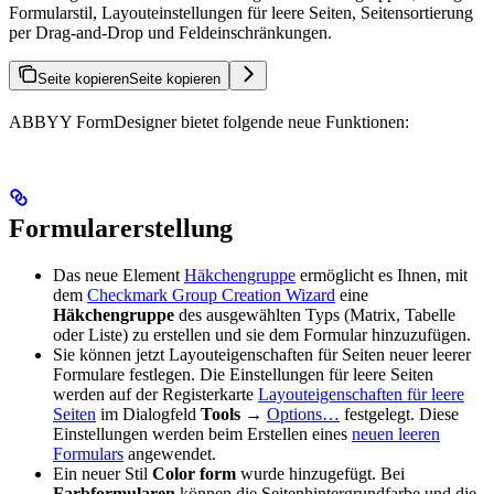
Formularstil, Layouteinstellungen für leere Seiten, Seitensortierung
per Drag-and-Drop und Feldeinschränkungen.
Seite kopieren
Seite kopieren
ABBYY FormDesigner bietet folgende neue Funktionen:
Formularerstellung
Das neue Element
Häkchengruppe
ermöglicht es Ihnen, mit
dem
Checkmark Group Creation Wizard
eine
Häkchengruppe
des ausgewählten Typs (Matrix, Tabelle
oder Liste) zu erstellen und sie dem Formular hinzuzufügen.
Sie können jetzt Layouteigenschaften für Seiten neuer leerer
Formulare festlegen. Die Einstellungen für leere Seiten
werden auf der Registerkarte
Layouteigenschaften für leere
Seiten
im Dialogfeld
Tools →
Options…
festgelegt. Diese
Einstellungen werden beim Erstellen eines
neuen leeren
Formulars
angewendet.
Ein neuer Stil
Color form
wurde hinzugefügt. Bei
Farbformularen
können die Seitenhintergrundfarbe und die