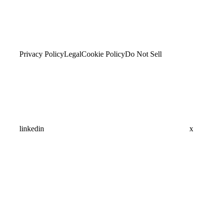
Privacy Policy
Legal
Cookie Policy
Do Not Sell
linkedin
x