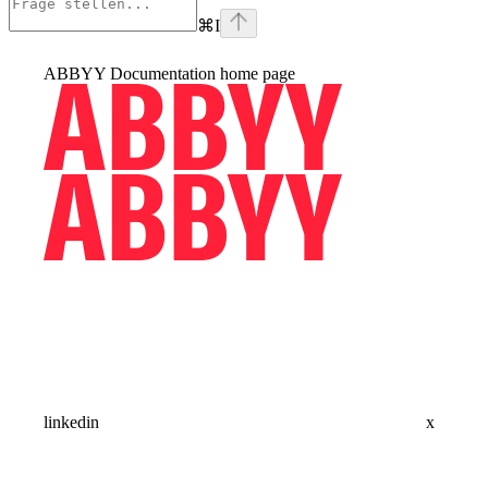
⌘
I
ABBYY Documentation
home page
linkedin
x