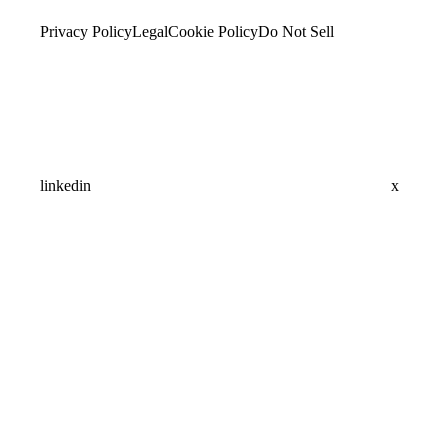
Privacy Policy
Legal
Cookie Policy
Do Not Sell
linkedin
x
Assistant