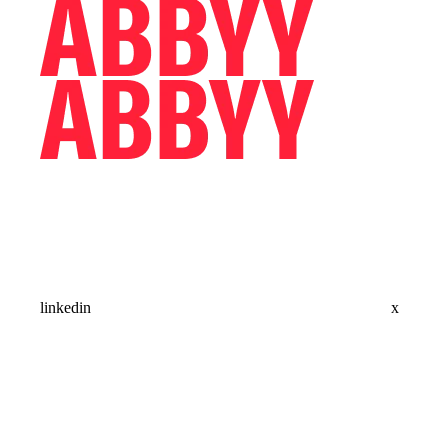
linkedin
x