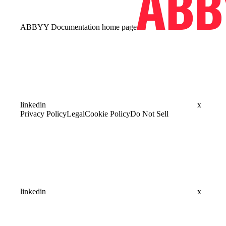
ABBYY Documentation
home page
linkedin
x
Privacy Policy
Legal
Cookie Policy
Do Not Sell
linkedin
x