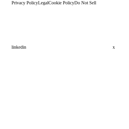
Privacy Policy
Legal
Cookie Policy
Do Not Sell
linkedin
x
Assistant