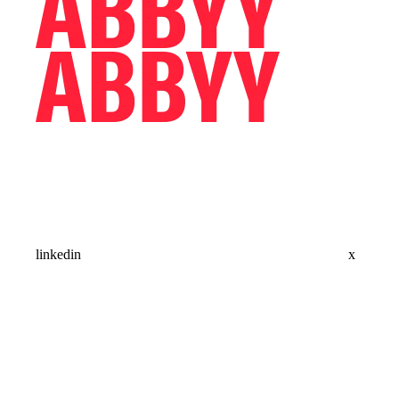
linkedin
x