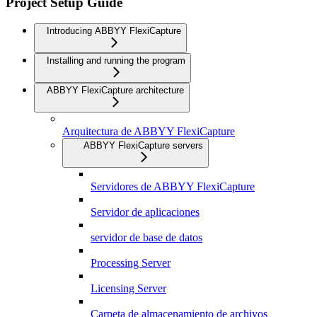
Project Setup Guide
Introducing ABBYY FlexiCapture
Installing and running the program
ABBYY FlexiCapture architecture
Arquitectura de ABBYY FlexiCapture
ABBYY FlexiCapture servers
Servidores de ABBYY FlexiCapture
Servidor de aplicaciones
servidor de base de datos
Processing Server
Licensing Server
Carpeta de almacenamiento de archivos