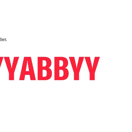
ther.