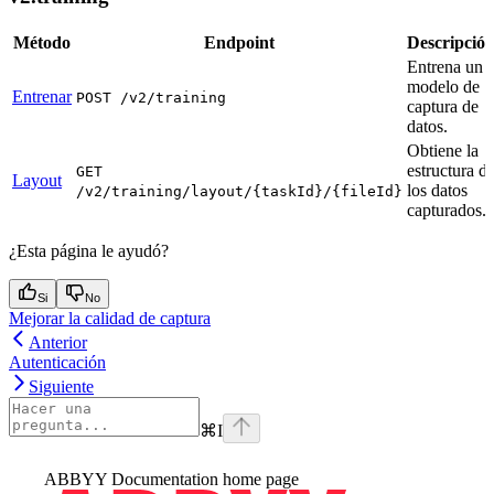
Método
Endpoint
Descripció
Entrena un
modelo de
Entrenar
POST /v2/training
captura de
datos.
Obtiene la
estructura d
GET
Layout
los datos
/v2/training/layout/{taskId}/{fileId}
capturados.
¿Esta página le ayudó?
Si
No
Mejorar la calidad de captura
Anterior
Autenticación
Siguiente
⌘
I
ABBYY Documentation
home page