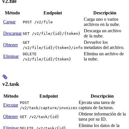
v2.file
Método
Endpoint
Descripción
Carga uno o varios
Cargar
POST /v2/file
archivos en la nube.
Descarga un archivo
Descargar
GET /v2/file/{id}/{token}
de la nube.
Devuelve los
GET
Obtener
metadatos del archivo.
/v2/file/{id}/{token}/info
Elimina un archivo de
DELETE
Eliminar
la nube.
/v2/file/{id}/{token}
v2.task
Método
Endpoint
Descripción
Ejecuta una tarea de
POST
Ejecutar
captura de facturas.
/v2/task/capture/invoices
Obtiene información de la
Obtener
GET /v2/task/{id}
tarea por su ID.
Elimina los datos de la
Eliminar
DELETE /v2/task/{id}