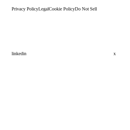
Privacy Policy
Legal
Cookie Policy
Do Not Sell
linkedin
x
Assistant