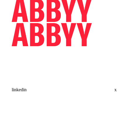
linkedin
x