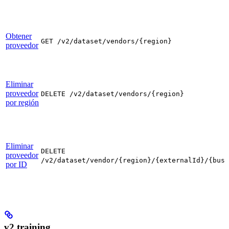
Obtener
GET /v2/dataset/vendors/{region}
proveedor
Eliminar
proveedor
DELETE /v2/dataset/vendors/{region}
por región
Eliminar
DELETE
proveedor
/v2/dataset/vendor/{region}/{externalId}/{busi
por ID
v2.training