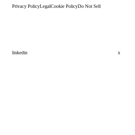
Privacy Policy
Legal
Cookie Policy
Do Not Sell
linkedin
x
Assistant