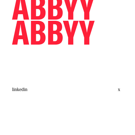
linkedin
x