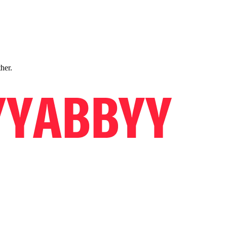
ther.