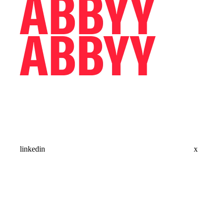
linkedin
x