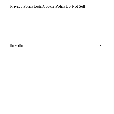
Privacy Policy
Legal
Cookie Policy
Do Not Sell
linkedin
x
Assistant