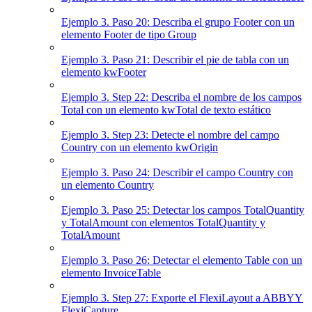
Ejemplo 3. Paso 20: Describa el grupo Footer con un
elemento Footer de tipo Group
Ejemplo 3. Paso 21: Describir el pie de tabla con un
elemento kwFooter
Ejemplo 3. Step 22: Describa el nombre de los campos
Total con un elemento kwTotal de texto estático
Ejemplo 3. Step 23: Detecte el nombre del campo
Country con un elemento kwOrigin
Ejemplo 3. Paso 24: Describir el campo Country con
un elemento Country
Ejemplo 3. Paso 25: Detectar los campos TotalQuantity
y TotalAmount con elementos TotalQuantity y
TotalAmount
Ejemplo 3. Paso 26: Detectar el elemento Table con un
elemento InvoiceTable
Ejemplo 3. Step 27: Exporte el FlexiLayout a ABBYY
FlexiCapture