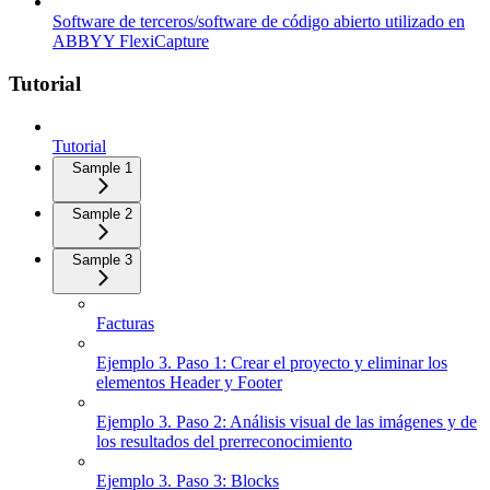
Software de terceros/software de código abierto utilizado en
ABBYY FlexiCapture
Tutorial
Tutorial
Sample 1
Sample 2
Sample 3
Facturas
Ejemplo 3. Paso 1: Crear el proyecto y eliminar los
elementos Header y Footer
Ejemplo 3. Paso 2: Análisis visual de las imágenes y de
los resultados del prerreconocimiento
Ejemplo 3. Paso 3: Blocks