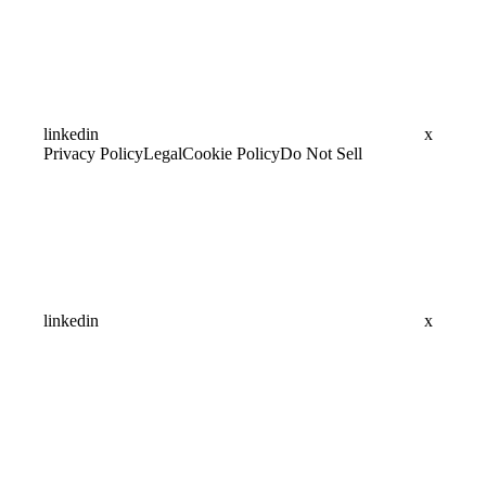
linkedin
x
Privacy Policy
Legal
Cookie Policy
Do Not Sell
linkedin
x
Assistant
Responses