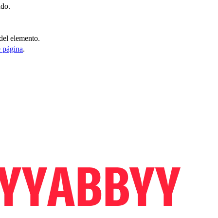
ndo.
del elemento.
 página
.