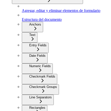
Agregar, editar y eliminar elementos de formulario
Estructura del documento
Anchors
Text
Entry Fields
Date Fields
Numeric Fields
Checkmark Fields
Checkmark Groups
Line Separators
Rectangles