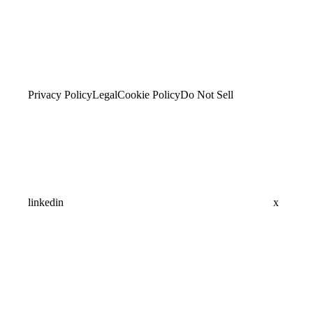
Privacy Policy
Legal
Cookie Policy
Do Not Sell
linkedin
x