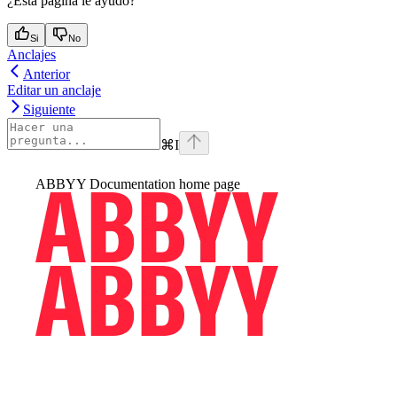
¿Esta página le ayudó?
Si
No
Anclajes
Anterior
Editar un anclaje
Siguiente
⌘
I
ABBYY Documentation
home page