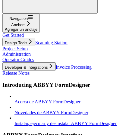
Navigation
Anchors
Agregar un anclaje
Get Started
Scanning Station
Design Tools
Project Setup
Administration
Operator Guides
Invoice Processing
Developer & Integrations
Release Notes
Introducing ABBYY FormDesigner
Acerca de ABBYY FormDesigner
Novedades de ABBYY FormDesigner
Instalar, ejecutar y desinstalar ABBYY FormDesigner