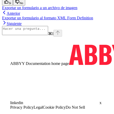
Si
No
Exportar un formulario a un archivo de imagen
Anterior
Exportar un formulario al formato XML Form Definition
Siguiente
⌘
I
ABBYY Documentation
home page
linkedin
x
Privacy Policy
Legal
Cookie Policy
Do Not Sell