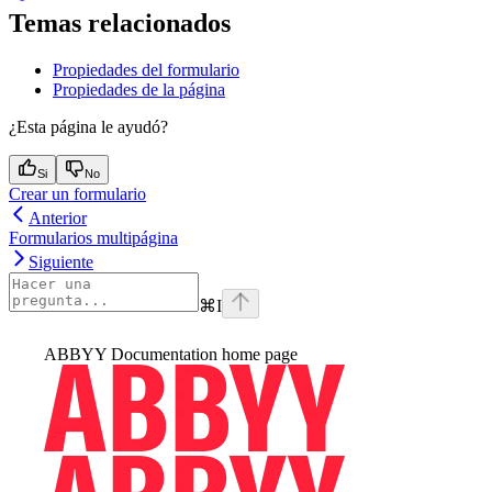
Temas relacionados
Propiedades del formulario
Propiedades de la página
¿Esta página le ayudó?
Si
No
Crear un formulario
Anterior
Formularios multipágina
Siguiente
⌘
I
ABBYY Documentation
home page