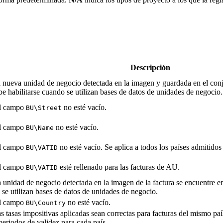
Descripción
nueva unidad de negocio detectada en la imagen y guardada en el conj
e habilitarse cuando se utilizan bases de datos de unidades de negocio.
l campo
no esté vacío.
BU\Street
l campo
no esté vacío.
BU\Name
l campo
no esté vacío. Se aplica a todos los países admitidos
BU\VATID
l campo
esté rellenado para las facturas de AU.
BU\VATID
unidad de negocio detectada en la imagen de la factura se encuentre e
 se utilizan bases de datos de unidades de negocio.
l campo
no esté vacío.
BU\Country
tasas impositivas aplicadas sean correctas para facturas del mismo paí
periodos de validez para cada país.