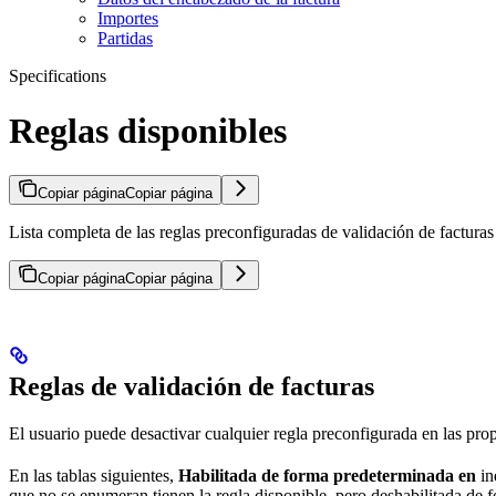
Importes
Partidas
Specifications
Reglas disponibles
Copiar página
Copiar página
Lista completa de las reglas preconfiguradas de validación de facturas
Copiar página
Copiar página
Reglas de validación de facturas
El usuario puede desactivar cualquier regla preconfigurada en las pro
En las tablas siguientes,
Habilitada de forma predeterminada en
in
que no se enumeran tienen la regla disponible, pero deshabilitada de