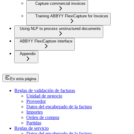
Capture commercial invoices
Training ABBYY FlexiCapture for Invoices
Using NLP to process unstructured documents
ABBYY FlexiCapture interface
Appendix
En esta página
Reglas de validación de facturas
Unidad de negocio
Proveedor
Datos del encabezado de la factura
Importes
Orden de compra
Partidas
Reglas de servicio
Datos del encabezado de la factura