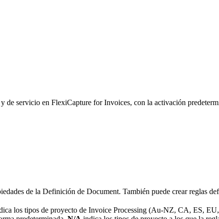
 y de servicio en FlexiCapture for Invoices, con la activación predeter
piedades de la Definición de Document. También puede crear reglas defi
dica los tipos de proyecto de Invoice Processing (Au-NZ, CA, ES, EU, U
 forma predeterminada.
N/A
indica los tipos de proyecto a los que la regl