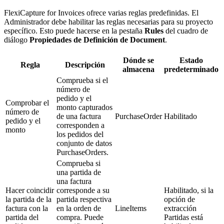
FlexiCapture for Invoices ofrece varias reglas predefinidas. El
Administrador debe habilitar las reglas necesarias para su proyecto
específico. Esto puede hacerse en la pestaña
Rules
del cuadro de
diálogo
Propiedades de Definición de Document
.
Dónde se
Estado
Regla
Descripción
almacena
predeterminado
Comprueba si el
número de
pedido y el
Comprobar el
monto capturados
número de
de una factura
PurchaseOrder
Habilitado
pedido y el
corresponden a
monto
los pedidos del
conjunto de datos
PurchaseOrders.
Comprueba si
una partida de
una factura
Hacer coincidir
corresponde a su
Habilitado, si la
la partida de la
partida respectiva
opción de
factura con la
en la orden de
LineItems
extracción
partida del
compra. Puede
Partidas está