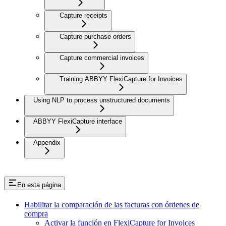
Capture receipts
Capture purchase orders
Capture commercial invoices
Training ABBYY FlexiCapture for Invoices
Using NLP to process unstructured documents
ABBYY FlexiCapture interface
Appendix
En esta página
Habilitar la comparación de las facturas con órdenes de
compra
Activar la función en FlexiCapture for Invoices