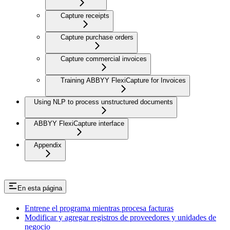
Capture receipts
Capture purchase orders
Capture commercial invoices
Training ABBYY FlexiCapture for Invoices
Using NLP to process unstructured documents
ABBYY FlexiCapture interface
Appendix
En esta página
Entrene el programa mientras procesa facturas
Modificar y agregar registros de proveedores y unidades de
negocio