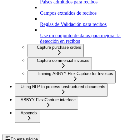
Países admitidos para recibos
Campos extraídos de recibos
Reglas de Validación para recibos
Use un conjunto de datos para mejorar la
detección en recibos
Capture purchase orders
Capture commercial invoices
Training ABBYY FlexiCapture for Invoices
Using NLP to process unstructured documents
ABBYY FlexiCapture interface
Appendix
En esta página