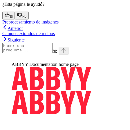
¿Esta página le ayudó?
Si
No
Preprocesamiento de imágenes
Anterior
Campos extraídos de recibos
Siguiente
⌘
I
ABBYY Documentation
home page