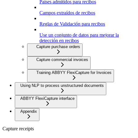
Países admitidos para recibos
Campos extraídos de recibos
Reglas de Validación para recibos
Use un conjunto de datos para mejorar la
detección en recibos
Capture purchase orders
Capture commercial invoices
Training ABBYY FlexiCapture for Invoices
Using NLP to process unstructured documents
ABBYY FlexiCapture interface
Appendix
Capture receipts