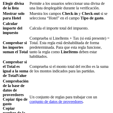
Elegir divisa
Permite a los usuarios seleccionar una divisa de
de la lista
una lista desplegable durante la verificación.
Mostrar solo
Muestra los campos
Check-in
y
Check-out
si se
para Hotel
selecciona “Hotel” en el campo
Tipo de gasto
.
Calcular
importe del
Calcula el importe total del impuesto.
impuesto
Comprueba si LineItems + Tax (si está presente) =
Comprobar si
Total. Esta regla está deshabilitada de forma
los importes
predeterminada. Para que esta regla funcione,
suman el Total
tanto la regla como
LineItems
deben estar
habilitados.
Comprobar si
el Total es
Comprueba si el monto total del recibo es la suma
igual a la suma
de los montos indicados para las partidas.
de TotalValue
Comprobación
de la base de
datos de
proveedores
Un conjunto de reglas para trabajar con un
Copiar tipo de
conjunto de datos de proveedores
.
gasto
Copiar
nombre de la