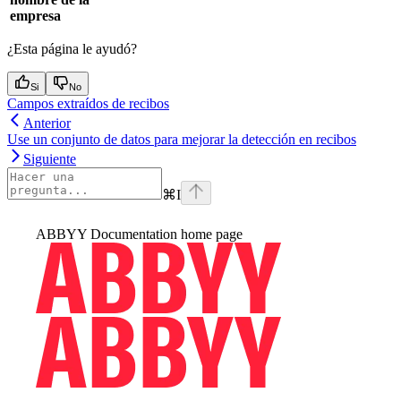
empresa
¿Esta página le ayudó?
Si
No
Campos extraídos de recibos
Anterior
Use un conjunto de datos para mejorar la detección en recibos
Siguiente
⌘
I
ABBYY Documentation
home page