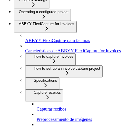
Operating a configured project
ABBYY FlexiCapture for Invoices
ABBYY FlexiCapture para facturas
Características de ABBYY FlexiCapture for Invoices
How to capture invoices
How to set up an invoice capture project
Specifications
Capture receipts
Capturar recibos
Preprocesamiento de imágenes