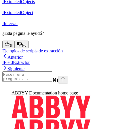
IExtractedObjects
IExtractedObject
IInterval
¿Esta página le ayudó?
Si
No
Ejemplos de scripts de extracción
Anterior
IFieldExtractor
Siguiente
⌘
I
ABBYY Documentation
home page