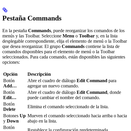
Pestaña Commands
En la pestaña
Commands
, puede reorganizar los comandos de los
menús y las Toolbar. Seleccione
Menu
o
Toolbar
y, en la lista
desplegable correspondiente, elija el elemento de menú o la Toolbar
que desea reorganizar. El grupo
Commands
contiene la lista de
comandos disponibles para el elemento de menú o la Toolbar
seleccionados. Para cada comando, están disponibles las siguientes
opciones:
Opción
Descripción
Botón
Abre el cuadro de diálogo
Edit Command
para
Add…
agregar un nuevo comando.
Botón
Abre el cuadro de diálogo
Edit Command
, donde
Edit…
puede cambiar el nombre del comando.
Botón
Elimina el comando seleccionado de la lista.
Delete
Botones
Up
Mueven el comando seleccionado hacia arriba o hacia
y
Down
abajo en la lista.
Botón
Restablece la configuración predeterminada.