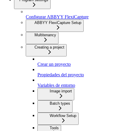
Configurar ABBYY FlexiCapture
ABBYY FlexiCapture Setup
Multitenancy
Creating a project
Crear un proyecto
Propiedades del proyecto
Variables de entorno
Image import
Batch types
Workflow Setup
Tools