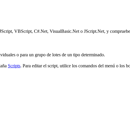
on JScript, VBScript, C#.Net, VisualBasic.Net o JScript.Net, y comprueb
ndividuales o para un grupo de lotes de un tipo determinado.
staña
Scripts
. Para editar el script, utilice los comandos del menú o los b