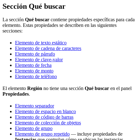
Sección Qué buscar
La sección
Qué buscar
contiene propiedades específicas para cada
elemento. Estas propiedades se describen en las siguientes
secciones:
Elemento de texto estático
Elemento de cadena de caracteres
Elemento de párrafo
Elemento de clave-valor
Elemento de fecha
Elemento de monto
Elemento de teléfono
El elemento
Región
no tiene una sección
Qué buscar
en el panel
Propiedades
.
Elemento separador
Elemento de espacio en blanco
Elemento de código de barras
Elemento de colección de objetos
Elemento de grupo
Elemento de grupo repetido
— incluye propiedades de
Instancias
que controlan cómo se ubican las instancias