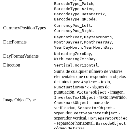
,
BarcodeType_Patch
,
BarcodeType_Aztec
,
BarcodeType_DataMatrix
.
BarcodeType_QRCode
,
CurrencyPos_Left
CurrencyPositionTypes
.
CurrencyPos_Right
,
,
DayMonthYear
DayYearMonth
DateFormats
,
,
MonthDayYear
MonthYearDay
,
.
YearDayMonth
YearMonthDay
,
NoLeadingZeroDay
DayFormatVariants
.
WithLeadingZeroDay
Direction
,
.
Vertical
Horizontal
Suma de cualquier número de valores
elementales que corresponden a objetos 
distintos tipos:
- texto,
AnyText
- signos de
PunctuationMark
puntuación,
- imagen,
PictureObject
- texto invertido,
InvertedTextObject
ImageObjectType
- marca de
CheckmarkObject
verificación,
-
SeparatorObject
separador,
-
VertSeparatorObject
separador vertical,
HorSeparatorObjec
- separador horizontal,
-
BarcodeObject
código de barras.