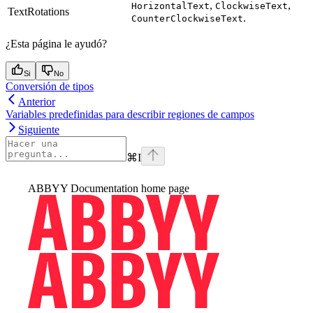
,
,
HorizontalText
ClockwiseText
TextRotations
.
CounterClockwiseText
¿Esta página le ayudó?
Si
No
Conversión de tipos
Anterior
Variables predefinidas para describir regiones de campos
Siguiente
⌘
I
ABBYY Documentation
home page