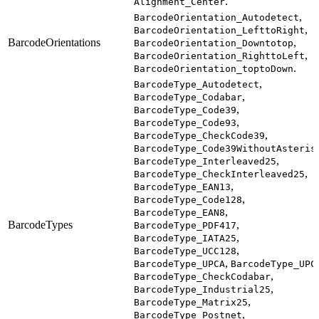
.
Alignment_Center
,
BarcodeOrientation_Autodetect
,
BarcodeOrientation_LefttoRight
BarcodeOrientations
,
BarcodeOrientation_Downtotop
,
BarcodeOrientation_RighttoLeft
.
BarcodeOrientation_toptoDown
,
BarcodeType_Autodetect
,
BarcodeType_Codabar
,
BarcodeType_Code39
,
BarcodeType_Code93
,
BarcodeType_CheckCode39
BarcodeType_Code39WithoutAsteris
,
BarcodeType_Interleaved25
,
BarcodeType_CheckInterleaved25
,
BarcodeType_EAN13
,
BarcodeType_Code128
,
BarcodeType_EAN8
BarcodeTypes
,
BarcodeType_PDF417
,
BarcodeType_IATA25
,
BarcodeType_UCC128
,
BarcodeType_UPCA
BarcodeType_UPC
,
BarcodeType_CheckCodabar
,
BarcodeType_Industrial25
,
BarcodeType_Matrix25
,
BarcodeType_Postnet