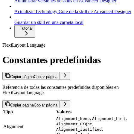
Administrar versiones de skills en Advanced Designer
Actualizar Technology Core de la skill de Advanced Designer
Guardar un skill en una carpeta local
Tutorial
FlexiLayout Language
Constantes predefinidas
Copiar página
Copiar página
Referencia de todas las constantes predefinidas disponibles en
FlexiLayout language.
Copiar página
Copiar página
Tipo
Valores
,
,
Alignment_None
Alignment_Left
,
Alignment_Right
Alignment
,
Alignment_Justified