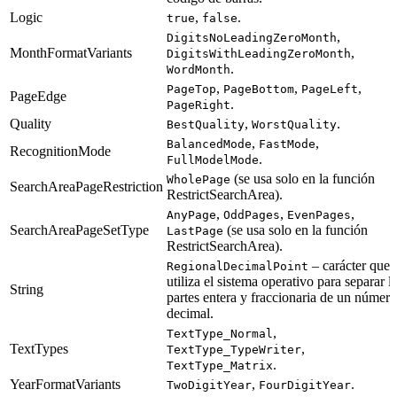
Logic
,
.
true
false
,
DigitsNoLeadingZeroMonth
MonthFormatVariants
,
DigitsWithLeadingZeroMonth
.
WordMonth
,
,
,
PageTop
PageBottom
PageLeft
PageEdge
.
PageRight
Quality
,
.
BestQuality
WorstQuality
,
,
BalancedMode
FastMode
RecognitionMode
.
FullModelMode
(se usa solo en la función
WholePage
SearchAreaPageRestriction
RestrictSearchArea).
,
,
,
AnyPage
OddPages
EvenPages
SearchAreaPageSetType
(se usa solo en la función
LastPage
RestrictSearchArea).
– carácter que
RegionalDecimalPoint
utiliza el sistema operativo para separar l
String
partes entera y fraccionaria de un número
decimal.
,
TextType_Normal
TextTypes
,
TextType_TypeWriter
.
TextType_Matrix
YearFormatVariants
,
.
TwoDigitYear
FourDigitYear