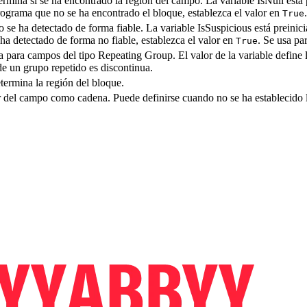
termina si se ha encontrado la región del campo. La variable IsNull está 
rograma que no se ha encontrado el bloque, establezca el valor en
True
po se ha detectado de forma fiable. La variable IsSuspicious está preinic
a detectado de forma no fiable, establezca el valor en
. Se usa pa
True
za para campos del tipo Repeating Group. El valor de la variable defin
de un grupo repetido es discontinua.
etermina la región del bloque.
lor del campo como cadena. Puede definirse cuando no se ha establecido 