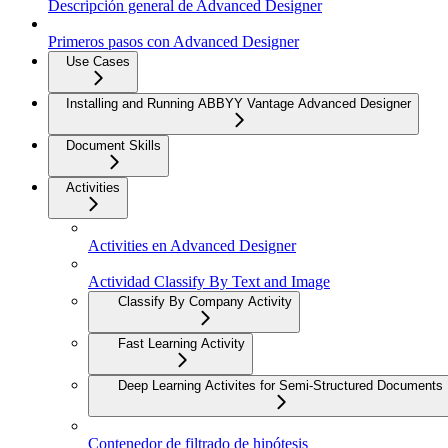
Descripción general de Advanced Designer
Primeros pasos con Advanced Designer
Use Cases
Installing and Running ABBYY Vantage Advanced Designer
Document Skills
Activities
Activities en Advanced Designer
Actividad Classify By Text and Image
Classify By Company Activity
Fast Learning Activity
Deep Learning Activites for Semi-Structured Documents
Contenedor de filtrado de hipótesis