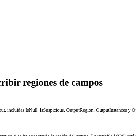
cribir regiones de campos
out, incluidas IsNull, IsSuspicious, OutputRegion, OutputInstances y O