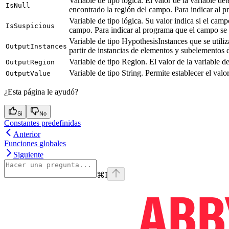
Variable de tipo lógica. El valor de la variable de
IsNull
encontrado la región del campo. Para indicar al p
Variable de tipo lógica. Su valor indica si el cam
IsSuspicious
campo. Para indicar al programa que el campo se h
Variable de tipo HypothesisInstances que se utili
OutputInstances
partir de instancias de elementos y subelementos 
Variable de tipo Region. El valor de la variable d
OutputRegion
Variable de tipo String. Permite establecer el va
OutputValue
¿Esta página le ayudó?
Si
No
Constantes predefinidas
Anterior
Funciones globales
Siguiente
⌘
I