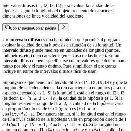
Intervalos difusos (f1, f2, f3, f4) para evaluar la calidad de las
hipótesis según la longitud del objeto: recuento de caracteres,
dimensiones de línea y calidad del gradiente.
Copiar página
Copiar página
Un
intervalo difuso
es una herramienta que permite al programa
evaluar la calidad de una hipótesis en función de su longitud. Un
intervalo difuso puede medirse en unidades de longitud (puntos,
milímetros, etc.) o en caracteres (en el caso de las líneas). En un
intervalo difuso deben especificarse cuatro valores que determinan el
rango posible y el rango óptimo. Para simplificar, el programa
incluye un editor de intervalos difusos fácil de usar.
Supongamos que tiene un intervalo difuso
y que la
{f1,f2,f3,f4}
longitud de la cadena detectada (en caracteres, o en puntos para un
espacio detectado) es L. Si la longitud L está en el rango de f2 a f3
(es decir,
), la calidad de la hipótesis es 1. Si la
L>=f2 and L<=f3
longitud está en el rango de f1 a f2, la calidad de la hipótesis varía
en proporción directa de 0 a 1 (
Quality(f1) = 0,
). De manera similar, si la longitud está en el rango
Quality(f2)=1
de f3 a f4, la calidad de la hipótesis varía en proporción directa de 1
a 0 (
). Si la longitud no
Quality(f3) = 1, Quality(f4) = 0
entra en el rango de f1 a f4 (es decir,
), la calidad de
L<f1 or L>f4