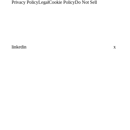
Privacy Policy
Legal
Cookie Policy
Do Not Sell
linkedin
x
Assistant