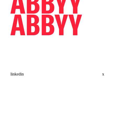
linkedin
x