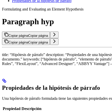
Propiedades de la hipótesis de párrafo
Formulating and Evaluating an Element Hypothesis
Paragraph hyp
Copiar página
Copiar página
Copiar página
Copiar página
title: “Hipótesis de párrafo” description: “Propiedades de una hipótes
documento.” keywords: [“hipótesis de párrafo”, “elemento de párrafo”,
Rules”, “FlexiLayout”, “Advanced Designer”, “ABBYY Vantage”] -
Propiedades de la hipótesis de párrafo
Una hipótesis de párrafo formulada tiene las siguientes propiedades es
Propiedad
Descripción