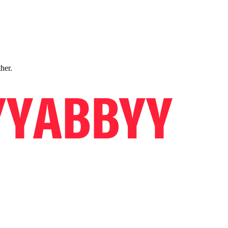
ther.