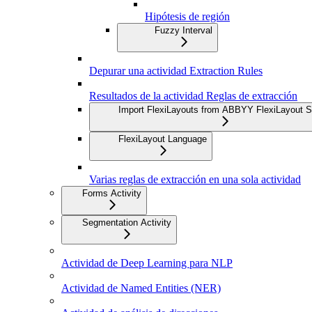
Hipótesis de región
Fuzzy Interval
Depurar una actividad Extraction Rules
Resultados de la actividad Reglas de extracción
Import FlexiLayouts from ABBYY FlexiLayout S
FlexiLayout Language
Varias reglas de extracción en una sola actividad
Forms Activity
Segmentation Activity
Actividad de Deep Learning para NLP
Actividad de Named Entities (NER)