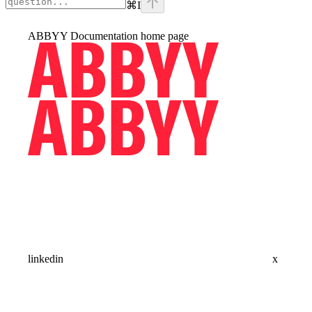
⌘
I
ABBYY Documentation
home page
linkedin
x