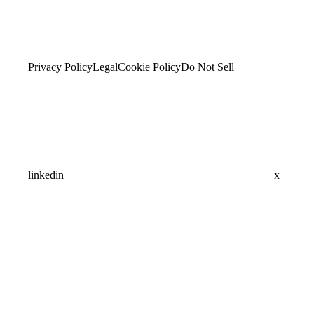
Privacy Policy
Legal
Cookie Policy
Do Not Sell
linkedin
x