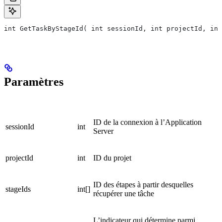
int GetTaskByStageId( int sessionId, int projectId, int
Paramètres
ID de la connexion à l’Application
sessionId
int
Server
projectId
int
ID du projet
ID des étapes à partir desquelles
stageIds
int[]
récupérer une tâche
L’indicateur qui détermine parmi