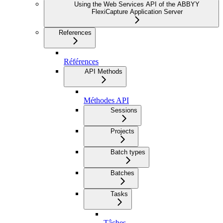
Using the Web Services API of the ABBYY
FlexiCapture Application Server
References
Références
API Methods
Méthodes API
Sessions
Projects
Batch types
Batches
Tasks
Tâches