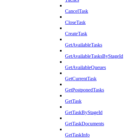
CancelTask
CloseTask
CreateTask
GetAvailableTasks
GetAvailableTasksByStageId
GetAvailableQueues
GetCurrentTask
GetPostponedTasks
GetTask
GetTaskByStageId
GetTaskDocuments
GetTaskInfo