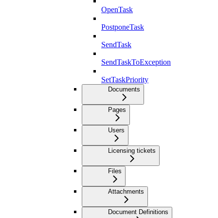
OpenTask
PostponeTask
SendTask
SendTaskToException
SetTaskPriority
Documents
Pages
Users
Licensing tickets
Files
Attachments
Document Definitions