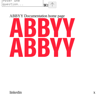
⌘
I
ABBYY Documentation
home page
linkedin
x