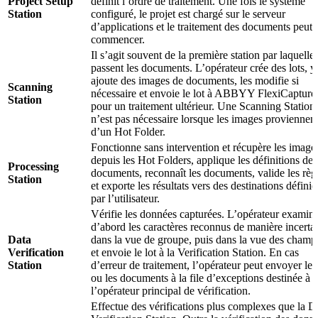
Project Setup
définit l’ordre de traitement. Une fois le système
Station
configuré, le projet est chargé sur le serveur
d’applications et le traitement des documents peut
commencer.
Il s’agit souvent de la première station par laquelle
passent les documents. L’opérateur crée des lots, y
ajoute des images de documents, les modifie si
Scanning
nécessaire et envoie le lot à ABBYY FlexiCapture
Station
pour un traitement ultérieur. Une Scanning Station
n’est pas nécessaire lorsque les images proviennen
d’un Hot Folder.
Fonctionne sans intervention et récupère les image
depuis les Hot Folders, applique les définitions de
Processing
documents, reconnaît les documents, valide les règ
Station
et exporte les résultats vers des destinations définie
par l’utilisateur.
Vérifie les données capturées. L’opérateur examin
d’abord les caractères reconnus de manière incerta
Data
dans la vue de groupe, puis dans la vue des champ
Verification
et envoie le lot à la Verification Station. En cas
Station
d’erreur de traitement, l’opérateur peut envoyer le l
ou les documents à la file d’exceptions destinée à
l’opérateur principal de vérification.
Effectue des vérifications plus complexes que la D