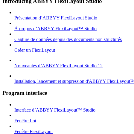
Introducing ABBYY FlexiLayout Studio
Présentation d’ABBYY FlexiLayout Studio
À propos d’ABBYY FlexiLayout™ Studio
Capture de données depuis des documents non structurés
Créer un FlexiLayout
Nouveautés d’ABBYY FlexiLayout Studio 12
Installation, lancement et suppression d'ABBYY FlexiLayout
Program interface
Interface d’ABBYY FlexiLayout™ Studio
Fenêtre Lot
Fenêtre FlexiLayout