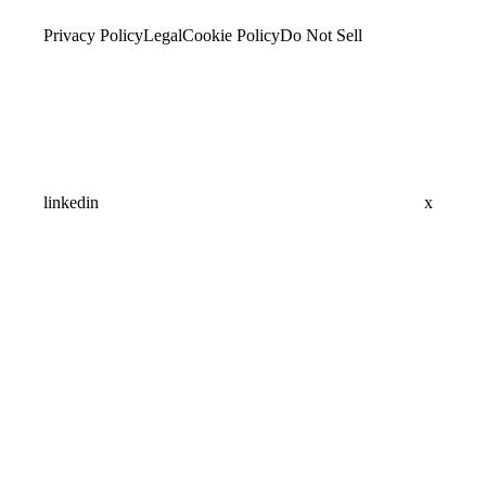
Privacy Policy
Legal
Cookie Policy
Do Not Sell
linkedin
x
Assistant