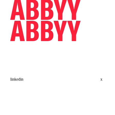
linkedin
x