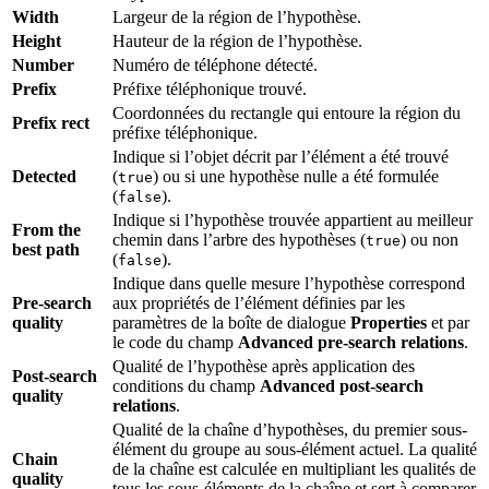
Width
Largeur de la région de l’hypothèse.
Height
Hauteur de la région de l’hypothèse.
Number
Numéro de téléphone détecté.
Prefix
Préfixe téléphonique trouvé.
Coordonnées du rectangle qui entoure la région du
Prefix rect
préfixe téléphonique.
Indique si l’objet décrit par l’élément a été trouvé
Detected
(
) ou si une hypothèse nulle a été formulée
true
(
).
false
Indique si l’hypothèse trouvée appartient au meilleur
From the
chemin dans l’arbre des hypothèses (
) ou non
true
best path
(
).
false
Indique dans quelle mesure l’hypothèse correspond
Pre-search
aux propriétés de l’élément définies par les
quality
paramètres de la boîte de dialogue
Properties
et par
le code du champ
Advanced pre-search relations
.
Qualité de l’hypothèse après application des
Post-search
conditions du champ
Advanced post-search
quality
relations
.
Qualité de la chaîne d’hypothèses, du premier sous-
élément du groupe au sous-élément actuel. La qualité
Chain
de la chaîne est calculée en multipliant les qualités de
quality
tous les sous-éléments de la chaîne et sert à comparer