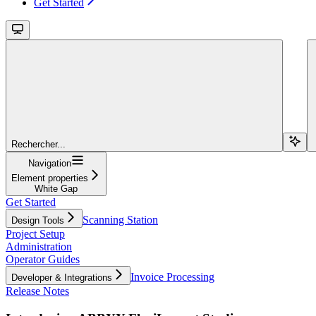
Get Started
Rechercher...
Navigation
Element properties
White Gap
Get Started
Scanning Station
Design Tools
Project Setup
Administration
Operator Guides
Invoice Processing
Developer & Integrations
Release Notes