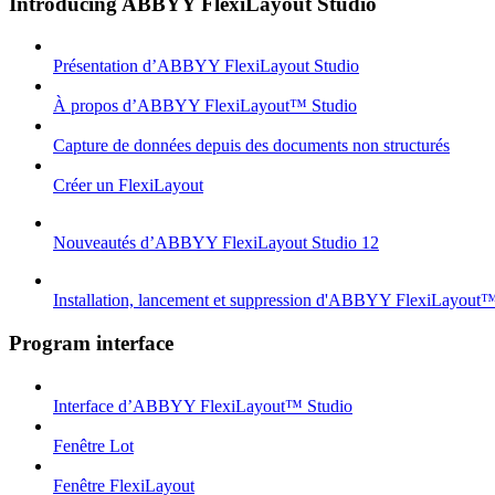
Introducing ABBYY FlexiLayout Studio
Présentation d’ABBYY FlexiLayout Studio
À propos d’ABBYY FlexiLayout™ Studio
Capture de données depuis des documents non structurés
Créer un FlexiLayout
Nouveautés d’ABBYY FlexiLayout Studio 12
Installation, lancement et suppression d'ABBYY FlexiLayout
Program interface
Interface d’ABBYY FlexiLayout™ Studio
Fenêtre Lot
Fenêtre FlexiLayout