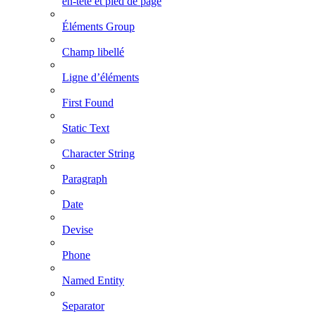
en-tête et pied de page
Éléments Group
Champ libellé
Ligne d’éléments
First Found
Static Text
Character String
Paragraph
Date
Devise
Phone
Named Entity
Separator