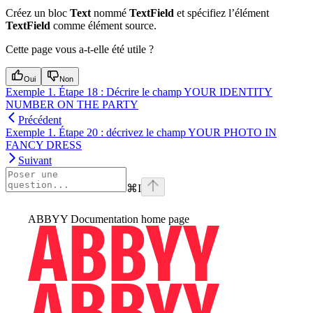
Créez un bloc
Text
nommé
TextField
et spécifiez l’élément
TextField
comme élément source.
Cette page vous a-t-elle été utile ?
Oui
Non
Exemple 1. Étape 18 : Décrire le champ YOUR IDENTITY
NUMBER ON THE PARTY
Précédent
Exemple 1. Étape 20 : décrivez le champ YOUR PHOTO IN
FANCY DRESS
Suivant
⌘
I
ABBYY Documentation
home page