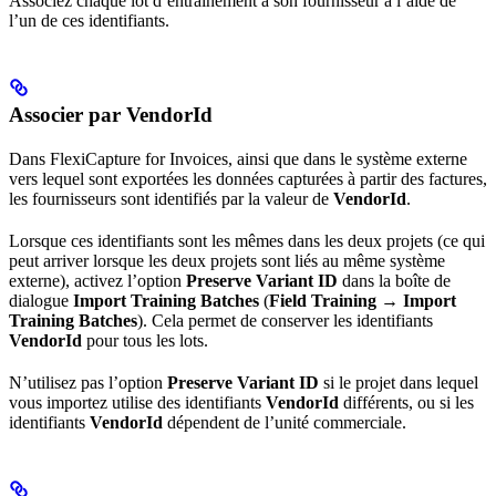
Associez chaque lot d’entraînement à son fournisseur à l’aide de
l’un de ces identifiants.
Associer par VendorId
Dans FlexiCapture for Invoices, ainsi que dans le système externe
vers lequel sont exportées les données capturées à partir des factures,
les fournisseurs sont identifiés par la valeur de
VendorId
.
Lorsque ces identifiants sont les mêmes dans les deux projets (ce qui
peut arriver lorsque les deux projets sont liés au même système
externe), activez l’option
Preserve Variant ID
dans la boîte de
dialogue
Import Training Batches
(
Field Training
→
Import
Training Batches
). Cela permet de conserver les identifiants
VendorId
pour tous les lots.
N’utilisez pas l’option
Preserve Variant ID
si le projet dans lequel
vous importez utilise des identifiants
VendorId
différents, ou si les
identifiants
VendorId
dépendent de l’unité commerciale.