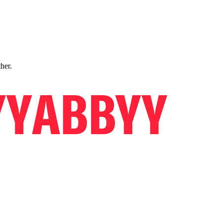
ther.