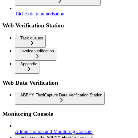
Tâches de renumérisation
Web Verification Station
Task queues
Invoice verification
Appendix
Web Data Verification
ABBYY FlexiCapture Data Verification Station
Monitoring Console
Administration and Monitoring Console
Setting up the ABBYY FlexiCapture site