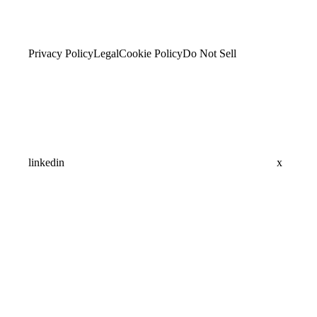
Privacy Policy
Legal
Cookie Policy
Do Not Sell
linkedin
x
Assistant