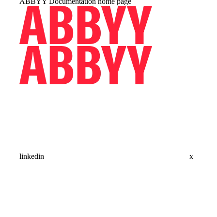
ABBYY Documentation
home page
linkedin
x