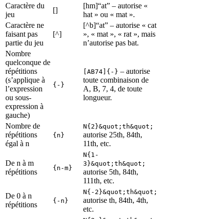
Caractère du
[hm]“at” – autorise «
[]
jeu
hat » ou « mat ».
Caractère ne
[^b]“at” – autorise « cat
faisant pas
[^]
», « mat », « rat », mais
partie du jeu
n’autorise pas bat.
Nombre
quelconque de
répétitions
– autorise
[AB74]{-}
(s’applique à
toute combinaison de
{-}
l’expression
A, B, 7, 4, de toute
ou sous-
longueur.
expression à
gauche)
Nombre de
N{2}&quot;th&quot;
répétitions
autorise 25th, 84th,
{n}
égal à n
11th, etc.
N{1-
De n à m
3}&quot;th&quot;
{n-m}
répétitions
autorise 5th, 84th,
111th, etc.
N{-2}&quot;th&quot;
De 0 à n
autorise th, 84th, 4th,
{-n}
répétitions
etc.