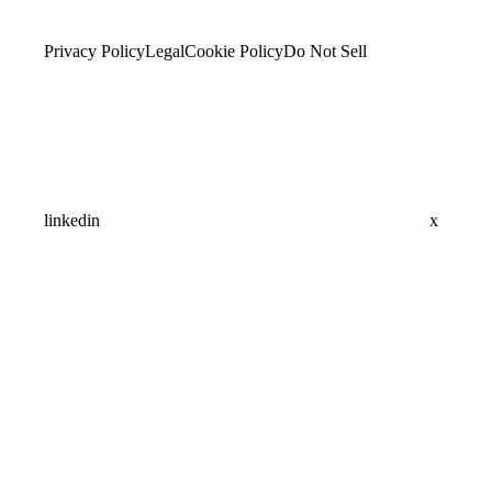
Privacy Policy
Legal
Cookie Policy
Do Not Sell
linkedin
x
Assistant