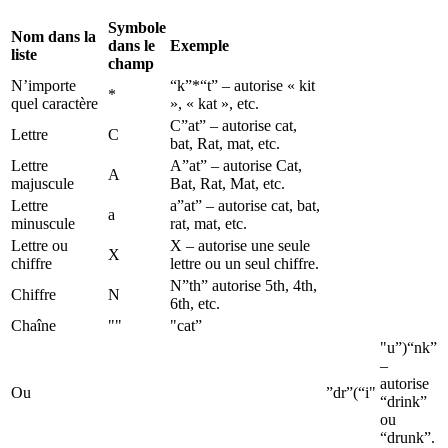
Symbole
Nom dans la
dans le
Exemple
liste
champ
N’importe
“k”*“t” – autorise « kit
*
quel caractère
», « kat », etc.
C”at” – autorise cat,
Lettre
C
bat, Rat, mat, etc.
Lettre
A”at” – autorise Cat,
A
majuscule
Bat, Rat, Mat, etc.
Lettre
a”at” – autorise cat, bat,
a
minuscule
rat, mat, etc.
Lettre ou
X – autorise une seule
X
chiffre
lettre ou un seul chiffre.
N”th” autorise 5th, 4th,
Chiffre
N
6th, etc.
Chaîne
""
"cat”
"u”)“nk”
–
autorise
Ou
”dr”(“i"
“drink”
ou
“drunk”.