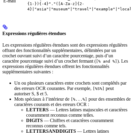
E-mail
{1-}){-4}"."([A-Za-z]{2-
4}|"asia"|"museum"|"travel"|"example"|"local
Expressions régulières étendues
Les expressions régulières étendues sont des expressions régulières
offrant des fonctionnalités supplémentaires, délimitées par un
crochet ouvrant suivi d’un caractère pourcentage, puis d’un
caractère pourcentage suivi d’un crochet fermant (
). Les
[% and %]
expressions régulières étendues offrent les fonctionnalités
supplémentaires suivantes :
Un ou plusieurs caractères entre crochets sont complétés par
des erreurs OCR courantes. Par exemple,
peut
[%S%]
autoriser S, $ et 5.
Mots spéciaux à l’intérieur de
pour des ensembles de
[%...%]
caractères courants et des erreurs OCR :
LETTERS
— Lettres latines majuscules et caractères
couramment reconnus comme telles.
DIGITS
— Chiffres et caractères couramment
reconnus comme tels.
LETTERSANDDIGITS
— Lettres latines