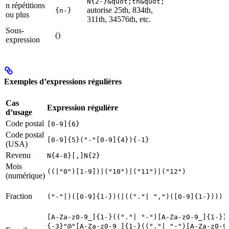
N{2-}&quot;th&quot;
n répétitions
autorise 25th, 834th,
{n-}
ou plus
311th, 34576th, etc.
Sous-
()
expression
Exemples d’expressions régulières
Cas
Expression régulière
d’usage
Code postal
[0-9]{6}
Code postal
[0-9]{5}("-"[0-9]{4}){-1}
(USA)
Revenu
N{4-8}[,]N{2}
Mois
((|"0")[1-9])|("10")|("11")|("12")
(numérique)
Fraction
("-"|)([0-9]{1-})(|(("."| ",")([0-9]{1-})))
[A-Za-z0-9_]{1-}(("."| "-")[A-Za-z0-9_]{1-})
{-3}"@"[A-Za-z0-9_]{1-}(("."| "-")[A-Za-z0-9