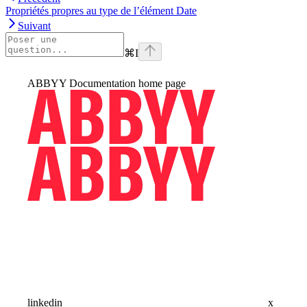
Propriétés propres au type de l’élément Date
Suivant
⌘
I
ABBYY Documentation
home page
linkedin
x