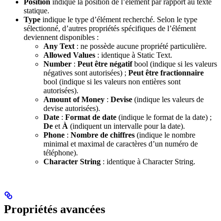
Position
indique la position de l’élément par rapport au texte
statique.
Type
indique le type d’élément recherché. Selon le type
sélectionné, d’autres propriétés spécifiques de l’élément
deviennent disponibles :
Any Text
: ne possède aucune propriété particulière.
Allowed Values
: identique à Static Text.
Number
:
Peut être négatif
bool (indique si les valeurs
négatives sont autorisées) ;
Peut être fractionnaire
bool (indique si les valeurs non entières sont
autorisées).
Amount of Money
:
Devise
(indique les valeurs de
devise autorisées).
Date
:
Format de date
(indique le format de la date) ;
De
et
À
(indiquent un intervalle pour la date).
Phone
:
Nombre de chiffres
(indique le nombre
minimal et maximal de caractères d’un numéro de
téléphone).
Character String
: identique à Character String.
Propriétés avancées