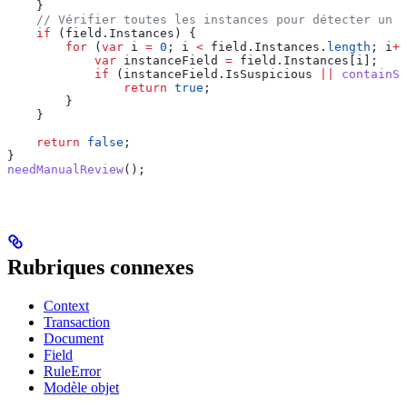
    }
    // Vérifier toutes les instances pour détecter un c
    if
 (
field
.
Instances
) {
        for
 (
var
 i
 =
 0
; 
i
 <
 field
.
Instances
.
length
; 
i
++
            var
 instanceField
 =
 field
.
Instances
[
i
];
            if
 (
instanceField
.
IsSuspicious
 ||
 containSu
                return
 true
;
        }
    }
    return
 false
;
}
needManualReview
();
Rubriques connexes
Context
Transaction
Document
Field
RuleError
Modèle objet