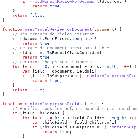
        if
 (
needManualReviewForDocument
(
document
))
            return
 true
;
    }
    return
 false
;
}
function
 needManualReviewForDocument
(
document
) {
    // Des erreurs de règles existent
    if
 (
document
.
RuleErrors
.
length
 >
 0
)
        return
 true
;
    // Le type de document n'est pas fiable
    if
 (
!
document
.
IsResultClassConfident
)
        return
 true
;
    // Certains champs sont suspects
    for
 (
var
 i
 =
 0
; 
i
 <
 document
.
Fields
.
length
; 
i
++
) {
        var
 field
 =
 document
.
Fields
[
i
];
        if
 (
field
.
IsSuspicious
 ||
 containSuspiciousFiel
            return
 true
;
    }
    return
 false
;
}
function
 containSuspiciousFields
(
field
) {
    // Vérifier tous les enfants pour détecter un champ
    if
 (
field
.
Children
) {
        for
 (
var
 i
 =
 0
; 
i
 <
 field
.
Children
.
length
; 
i
++
)
            var
 childField
 =
 field
.
Children
[
i
];
            if
 (
childField
.
IsSuspicious
 ||
 containSuspi
                return
 true
;
        }