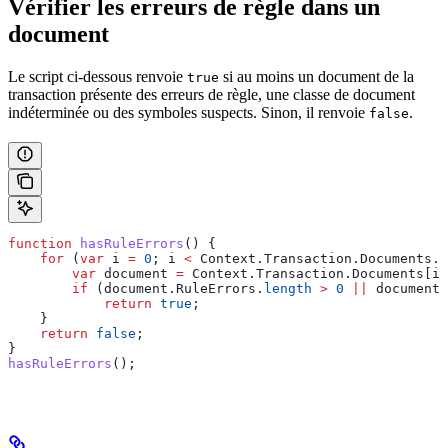
Vérifier les erreurs de règle dans un
document
Le script ci-dessous renvoie
si au moins un document de la
true
transaction présente des erreurs de règle, une classe de document
indéterminée ou des symboles suspects. Sinon, il renvoie
.
false
function
 hasRuleErrors
() {
    for
 (
var
 i
 =
 0
; 
i
 <
 Context
.
Transaction
.
Documents
.
l
        var
 document
 =
 Context
.
Transaction
.
Documents
[
i
]
        if
 (
document
.
RuleErrors
.
length
 >
 0
 ||
 document
.
            return
 true
;
    }
    return
 false
;
}
hasRuleErrors
();