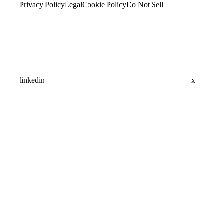
Privacy Policy
Legal
Cookie Policy
Do Not Sell
linkedin
x
Assistant