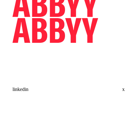
linkedin
x