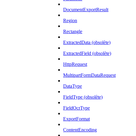
DocumentExportResult
Region
Rectangle
ExtractedData (obsolète)
ExtractedField (obsolète)
HttpRequest
MultipartFormDataRequest
DataType
FieldType (obsolète)
FieldOcrType
ExportFormat
ContentEncoding