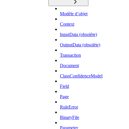
Modèle d’objet
Context
InputData (obsolète)
OutputData (obsolète)
Transaction
Document
ClassConfidenceModel
Field
Page
RuleError
BinaryFile
Parameter