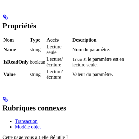
Propriétés
Nom
Type
Accès
Description
Lecture
Name
string
Nom du paramètre.
seule
Lecture/
si le paramètre est en
true
IsReadOnly
boolean
écriture
lecture seule.
Lecture/
Value
string
Valeur du paramètre.
écriture
Rubriques connexes
Transaction
Modèle objet
Cette page vous a-t-elle été utile ?