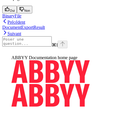
Oui
Non
BinaryFile
Précédent
DocumentExportResult
Suivant
⌘
I
ABBYY Documentation
home page