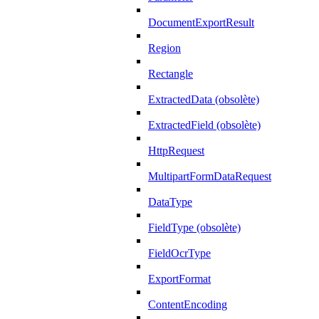
DocumentExportResult
Region
Rectangle
ExtractedData (obsolète)
ExtractedField (obsolète)
HttpRequest
MultipartFormDataRequest
DataType
FieldType (obsolète)
FieldOcrType
ExportFormat
ContentEncoding