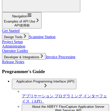
Navigation
Examples of API Use
API使用例
Get Started
Scanning Station
Design Tools
Project Setup
Administration
Operator Guides
Invoice Processing
Developer & Integrations
Release Notes
Programmer's Guide
Application Programming Interface (API)
アプリケーション プログラミング インターフェ
イス（API）
About the ABBYY FlexiCapture Application Server
Web Services API