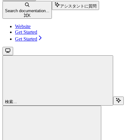
アシスタントに質問
Search documentation...
⌘
K
Website
Get Started
Get Started
検索...